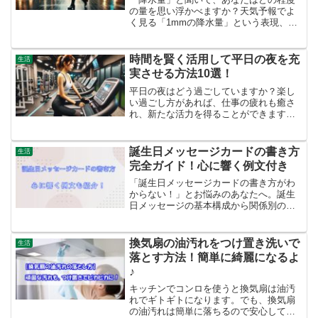
の量を思い浮かべますか？天気予報でよ
く見る「1mmの降水量」という表現、実
際に、どのくらいの雨かを正確に把握し
ている人は少ないかもしれません。多く
の人は、1mmと聞くと軽い雨を想像する
時間を賢く活用して平日の夜を充
生活
でしょう。しかし、1mmの降水量があっ
実させる方法10選！
た場合、どのような影響が出るのでしょ
うか？今回は、傘は必要か、イベントへ
平日の夜はどう過ごしていますか？楽し
の影響はどうなるかなど、1mmの降水量
い過ごし方があれば、仕事の疲れも癒さ
が実際に意味するところを詳しく紹介し
れ、新たな活力を得ることができます。
ます。
また、仕事の後に何をするかによって、
仕事のモチベーションが向上し、日々が
より楽しくなる可能性があります。今回
誕生日メッセージカードの書き方
生活
は、仕事後にリラックスしながら有意義
完全ガイド！心に響く例文付き
な時間を過ごす方法を紹介します。
「誕生日メッセージカードの書き方がわ
からない！」とお悩みのあなたへ。誕生
日メッセージの基本構成から関係別の例
文、手書きでおしゃれに見せるコツ、さ
らに特別なカードにするアイデアまで詳
しく解説します。誰でも簡単に心のこも
換気扇の油汚れをつけ置き洗いで
生活
ったメッセージが書けるようになります
落とす方法！簡単に綺麗になるよ
よ。
♪
キッチンでコンロを使うと換気扇は油汚
れでギトギトになります。でも、換気扇
の油汚れは簡単に落ちるので安心してく