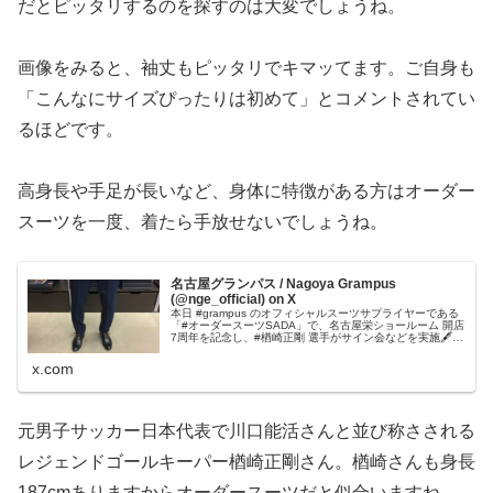
だとピッタリするのを探すのは大変でしょうね。
画像をみると、袖丈もピッタリでキマッてます。ご自身も
「こんなにサイズぴったりは初めて」とコメントされてい
るほどです。
高身長や手足が長いなど、身体に特徴がある方はオーダー
スーツを一度、着たら手放せないでしょうね。
名古屋グランパス / Nagoya Grampus
(@nge_official) on X
本日 #grampus のオフィシャルスーツサプライヤーである
「#オーダースーツSADA」で、名古屋栄ショールーム 開店
7周年を記念し、#楢崎正剛 選手がサイン会などを実施🖋️ス
ーツ姿で登場した楢崎選手はサポーターさんとの交流に楽
しそうに笑...
x.com
元男子サッカー日本代表で川口能活さんと並び称さされる
レジェンドゴールキーパー楢崎正剛さん。楢崎さんも身長
187cmありますからオーダースーツだと似合いますね。