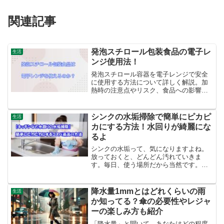
関連記事
発泡スチロール包装食品の電子レ
生活
ンジ使用法！
発泡スチロール容器を電子レンジで安全
に使用する方法について詳しく解説。加
熱時の注意点やリスク、食品への影響、
適切な解凍方法まで幅広く紹介します。
電子レンジ対応の容器の見分け方や、発
泡スチロールの特性を理解し、安心して
シンクの水垢掃除で簡単にピカピ
生活
加熱できる方法を知りたい方に役立つ情
カにする方法！水回りが綺麗にな
報をまとめました。
るよ
シンクの水垢って、気になりますよね。
放っておくと、どんどん汚れていきま
す。毎日、使う場所だから当然です。そ
こで、今回は簡単でコスパの良い掃除方
法を紹介します。キッチンのシンクだけ
でなく、トイレやお風呂場など水回りの
降水量1mmとはどれくらいの雨
生活
掃除なら同じようにキレイになる方法で
か知ってる？傘の必要性やレジャ
す。ピカピカにして、毎日、気持ちよく
ーの楽しみ方も紹介
使いましょう。
「降水量」と聞いて、あなたはどの程度