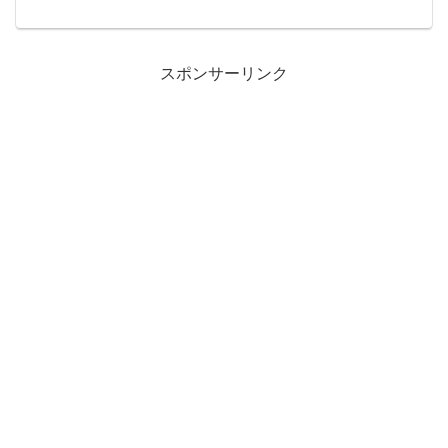
ださい。今回は、換気扇のつけ置き洗い
でギトギト、ヌルヌルになった油汚れを
落とす方法をご紹介します。ぜひ、参考
にしていただいて、換気扇周りをスッキ
リしてくださいね。
スポンサーリンク