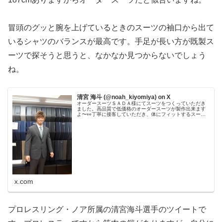
冒頭のグッと腕を上げているときのスーツの袖口から出て
いるシャツのバランスが最高です。手足が長い方が既製ス
ーツで探そうと思うと、なかなか見つからないでしょう
ね。
清宮 海斗 (@noah_kiyomiya) on X
オーダースーツＳＡＤＡ様にてスーツをつくっていただき
ました。高品質で低価格のオーダースーツが製作出来ます
よ〜👀丁寧に接客していただき、体にフィットするスーツ
をつくって頂きました✨ありがとうございました！！
x.com
プロレスリング・ノア所属の清宮海斗選手のツイートで