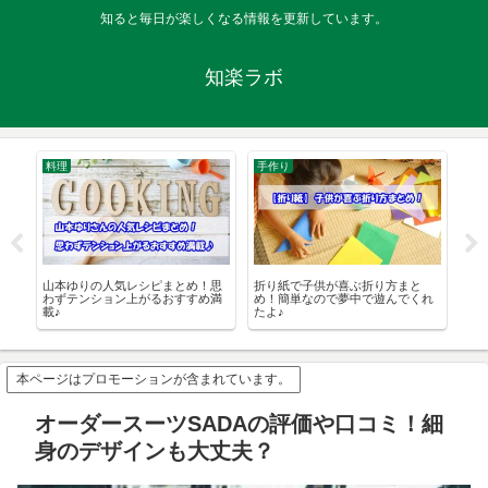
知ると毎日が楽しくなる情報を更新しています。
知楽ラボ
料理
手作り
手
思
山本ゆりの人気レシピまとめ！思
折り紙で子供が喜ぶ折り方まと
ハ
わずテンション上がるおすすめ満
め！簡単なので夢中で遊んでくれ
な
載♪
たよ♪
本ページはプロモーションが含まれています。
オーダースーツSADAの評価や口コミ！細
身のデザインも大丈夫？