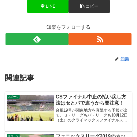
LINE
コピー
知楽をフォローする
知楽
関連記事
CSファイナル中止の払い戻し方
スポーツ
法はセとパで違うから要注意！
台風19号が関東地方を直撃する予報が出
て、セ・リーグもパ・リーグも10月12日
（土）のクライマックスファイナルステ
ージが中止になりました。中止になった
CSファイナルステージの観戦チケットの
払い戻し方法について、まとめました。
フェニックスリーグ2019のネッ
スポーツ