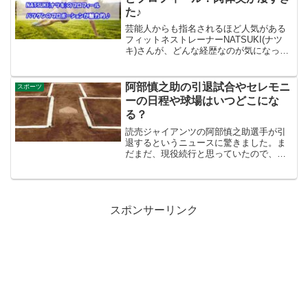
すべき点があるので、行かれる方は参考
た♪
にしてください。
芸能人からも指名されるほど人気がある
フィットネストレーナーNATSUKI(ナツ
キ)さんが、どんな経歴なのが気になった
ので調査してみました。出身大学や年
収、活動しているジムなどをまとめてご
紹介します。NATSUKIさんのインスタも
阿部慎之助の引退試合やセレモニ
スポーツ
あったので、素敵な画像を楽しんでくだ
ーの日程や球場はいつどこにな
さいね。
る？
読売ジャイアンツの阿部慎之助選手が引
退するというニュースに驚きました。ま
だまだ、現役続行と思っていたので、朝
からビックリです。そこで気になるの
は、「引退試合やセレモニーがいつどこ
で行われるのか？」いろいろ調べてみ
て、まとめてみました。
スポンサーリンク