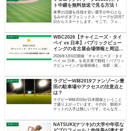
セ・リーグとパ・リーグでは対応が異な
ト中継を無料放送で見る方法！
りますので、気をつけてくださいね。
来季の活躍を目指す若い選手が中心とな
るみやざきフェニックス・リーグが10月7
日からスタートします。そこで、フェニ
ックスリーグ2019のネット中継を無料放
送で見る方法をご紹介します。また、有
料になりますが、ネットやテレビで視聴
WBC2026【チャイニーズ・タイ
スポーツ
する方法もまとめました。次世代に若者
ペイ vs 日本】パブリックビュー
の活躍を楽しんでくださいね。
イングの名古屋会場情報と周辺ホ
テル3選
2026年3月6日開催「チャイニーズ・タイ
ペイ vs 日本」を名古屋で観戦！パブリッ
クビューイング会場候補と、名駅・栄エ
リアのアクセス便利な周辺ホテル3選をま
とめました。遠征・仕事帰り観戦にも役
立つ情報を紹介します。
ラグビーW杯2019ファンゾーン豊
スポーツ
田の駐車場やアクセスの注意点と
は？
ラグビーW杯2019が日本開催ということ
で盛り上がっています。その分、観戦チ
ケットの入手は難しいです。そんな方の
ためにパブリックビューイングで試合が
観戦できる会場（ファンゾーン）があり
ます。そこで、ファンゾーン豊田の駐車
NATSUKI(ナツキ)の大学や年収な
スポーツ
場やアクセス方法をご紹介します。注意
どプロフィール！肉体美が凄すぎ