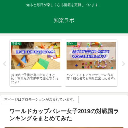
知ると毎日が楽しくなる情報を更新しています。
知楽ラボ
手作り
手作り
10
ら
折り紙で子供が喜ぶ折り方まと
ハンドメイドアクセサリーの作り
ダ
介
め！簡単なので夢中で遊んでくれ
方！初心者でも簡単に楽しめます♪
み
たよ♪
本ページはプロモーションが含まれています。
ワールドカップバレー女子2019の対戦国ラ
ンキングをまとめてみた