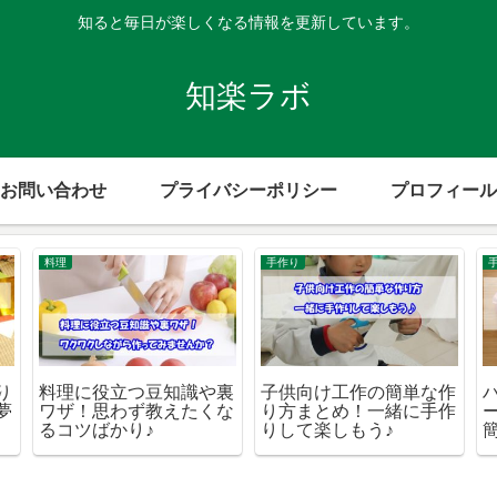
知ると毎日が楽しくなる情報を更新しています。
知楽ラボ
お問い合わせ
プライバシーポリシー
プロフィール
料理
手作り
り
料理に役立つ豆知識や裏
子供向け工作の簡単な作
夢
ワザ！思わず教えたくな
り方まとめ！一緒に手作
るコツばかり♪
りして楽しもう♪