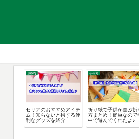
100均
手作り
すめ商
セリアのおすすめアイテ
折り紙で子供が喜ぶ折
ら便利で
ム！知らないと損する便
方まとめ！簡単なので
った♪
利なグッズを紹介
中で遊んでくれたよ♪