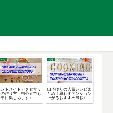
手作り
料理
手作り
ハンドメイドアクセサリ
山本ゆりの人気レシピま
ハンド
ーの作り方！初心者でも
とめ！思わずテンション
方！簡
簡単に楽しめます♪
上がるおすすめ満載♪
もおすす