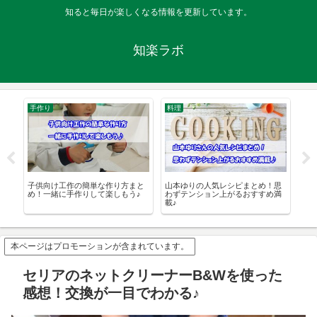
知ると毎日が楽しくなる情報を更新しています。
知楽ラボ
手作り
料理
手
単
子供向け工作の簡単な作り方まと
山本ゆりの人気レシピまとめ！思
ハ
め！一緒に手作りして楽しもう♪
わずテンション上がるおすすめ満
方
載♪
本ページはプロモーションが含まれています。
セリアのネットクリーナーB&Wを使った
感想！交換が一目でわかる♪