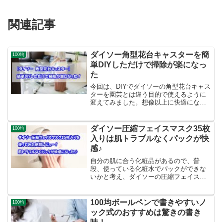
関連記事
ダイソー角型花台キャスターを簡
100均
単DIYしただけで掃除が楽になっ
た
今回は、DIYでダイソーの角型花台キャス
ターを園芸とは違う目的で使えるように
変えてみました。想像以上に快適になっ
たので、その使い方をご紹介します。あ
なたのダイソーライフの参考になれば、
うれしいです。
ダイソー圧縮フェイスマスク35枚
100均
入りは肌トラブルなくパックが快
感♪
自分の肌に合う化粧品があるので、普
段、使っている化粧水でパックができな
いかと考え、ダイソーの圧縮フェイスマ
スクを使ってみました。とても使い勝手
が良かったので、感想や使い方のコツを
ご紹介します。私の口コミが、あなたの
100均ボールペンで書きやすいノ
100均
お役に立てれば、うれしいです。
ック式のおすすめは驚きの書き