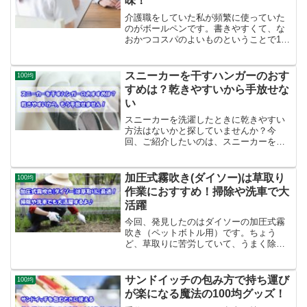
味！
介護職をしていた私が頻繁に使っていた
のがボールペンです。書きやすくて、な
おかつコスパのよいものということで100
均ショップで探してみました。そんなと
き、お気に入りのノック式ボールペンを
ダイソーで発見することができたんで
スニーカーを干すハンガーのおす
100均
す。とても満足して使っているダイソー
すめは？乾きやすいから手放せな
の書きやすいノック式ボールペンをご紹
い
介します。
スニーカーを洗濯したときに乾きやすい
方法はないかと探していませんか？今
回、ご紹介したいのは、スニーカーを干
すときに使うハンガーです。実際に使っ
てみて、スニーカーだけでなく他にも使
い道があって、とても満足しています。
加圧式霧吹き(ダイソー)は草取り
100均
スニーカーやスリッパに使うハンガーを
作業におすすめ！掃除や洗車で大
探している方は、ぜひ、参考にしてみて
活躍
ください。
今回、発見したのはダイソーの加圧式霧
吹き（ペットボトル用）です。ちょう
ど、草取りに苦労していて、うまく除草
剤をまける方法はないかと探していたの
で、買って使ってみたところ、とても満
足しました。同じような悩みを持ってい
サンドイッチの包み方で持ち運び
100均
る方に私の体験談が参考になれば、うれ
が楽になる魔法の100均グッズ！
しいです。