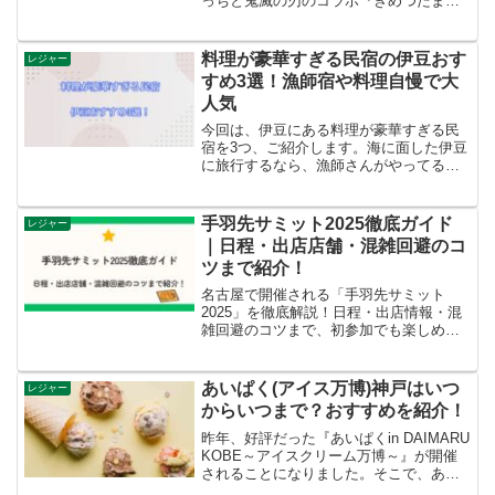
っちと鬼滅の刃のコラボ『きめつたまご
っち』です。鬼滅の刃関連商品は、発売
されると、売り切れが続出しています。
そこで、『きめつたまごっち』の売り切
料理が豪華すぎる民宿の伊豆おす
レジャー
れ状況や在庫情報をリサーチしました。
すめ3選！漁師宿や料理自慢で大
定価で予約するための参考になればうれ
人気
しいです。
今回は、伊豆にある料理が豪華すぎる民
宿を3つ、ご紹介します。海に面した伊豆
に旅行するなら、漁師さんがやってる民
宿や料理自慢の宿に泊まりたいですよ
ね。ゆっくりと温泉につかった後に食べ
る海鮮料理は至福の時間がすごせます。
手羽先サミット2025徹底ガイド
レジャー
伊豆の豪華すぎる民宿を3つピックアップ
｜日程・出店店舗・混雑回避のコ
したので、チェックしてみてください
ツまで紹介！
ね。
名古屋で開催される「手羽先サミット
2025」を徹底解説！日程・出店情報・混
雑回避のコツまで、初参加でも楽しめる
完全ガイド。
あいぱく(アイス万博)神戸はいつ
レジャー
からいつまで？おすすめを紹介！
昨年、好評だった『あいぱくin DAIMARU
KOBE～アイスクリーム万博～』が開催
されることになりました。そこで、あい
ぱく（アイス万博）神戸がいつから始ま