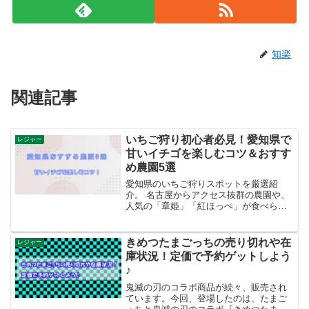
知楽
関連記事
いちご狩り初心者必見！愛知県で
レジャー
甘いイチゴを楽しむコツ＆おすす
め農園5選
愛知県のいちご狩りスポットを厳選紹
介。 名古屋からアクセス抜群の農園や、
人気の「章姫」「紅ほっぺ」が食べられ
る場所、予約方法、いちご狩り後のおす
すめ観光スポットまで詳しく解説。家族
やカップルで楽しむいちご狩りの完全ガ
きめつたまごっちの売り切れや在
レジャー
イドです。
庫状況！定価で予約ゲットしよう
♪
鬼滅の刃のコラボ商品が続々、販売され
ています。今回、登場したのは、たまご