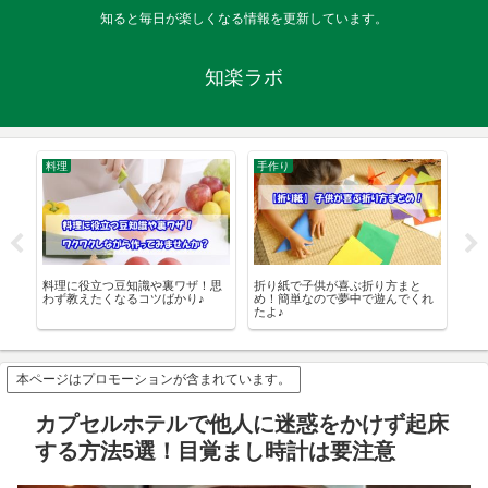
知ると毎日が楽しくなる情報を更新しています。
知楽ラボ
料理
手作り
手
ら
料理に役立つ豆知識や裏ワザ！思
折り紙で子供が喜ぶ折り方まと
子
介
わず教えたくなるコツばかり♪
め！簡単なので夢中で遊んでくれ
め
たよ♪
本ページはプロモーションが含まれています。
カプセルホテルで他人に迷惑をかけず起床
する方法5選！目覚まし時計は要注意