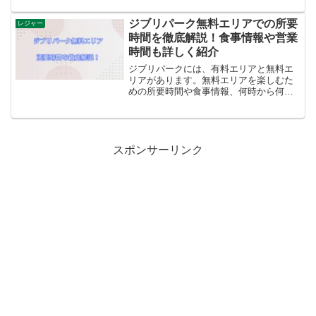
って、いつ終わるのかをご紹介します。
また、おすすめの人気アイスをまとめて
ジブリパーク無料エリアでの所要
レジャー
みました。色んなアイスクリームを食べ
時間を徹底解説！食事情報や営業
てみたい方は、参考にしていただけると
時間も詳しく紹介
うれしいです。
ジブリパークには、有料エリアと無料エ
リアがあります。無料エリアを楽しむた
めの所要時間や食事情報、何時から何時
まで入場できるか、気になりますよね。
ジブリパークの無料エリアについて所要
時間や営業時間などを詳しくご紹介しま
す。
スポンサーリンク