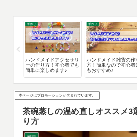
手作り
手作り
簡単な作
ハンドメイドアクセサリ
ハンドメイド雑貨の作
緒に手作
ーの作り方！初心者でも
方！簡単なので初心者
♪
簡単に楽しめます♪
もおすすめ♪
本ページはプロモーションが含まれています。
茶碗蒸しの温め直しオススメ3
り方