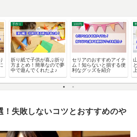
手作り
100均
り
折り紙で子供が喜ぶ折り
セリアのおすすめアイテ
に
方まとめ！簡単なので夢
ム！知らないと損する便
中で遊んでくれたよ♪
利なグッズを紹介
選！失敗しないコツとおすすめのや