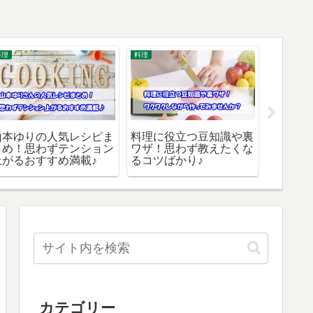
料理
料理
100均
山本ゆりの人気レシピま
料理に役立つ豆知識や裏
ダイソ
とめ！思わずテンション
ワザ！思わず教えたくな
品！使
上がるおすすめ満載♪
るコツばかり♪
生活が
カテゴリー